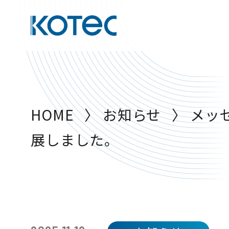
The KOTEC JOURNAL
主要分野
HOME
〉
お知らせ
〉
メッセ
加工技術
展しました。
機能加工
お知らせ