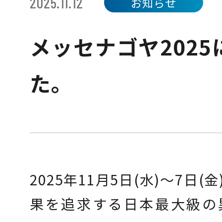
2025.11.12
お知らせ
メッセナゴヤ202
会社情報
た。
採用情報
2025年11月5日(水)～7日
果を追求する日本最大級の