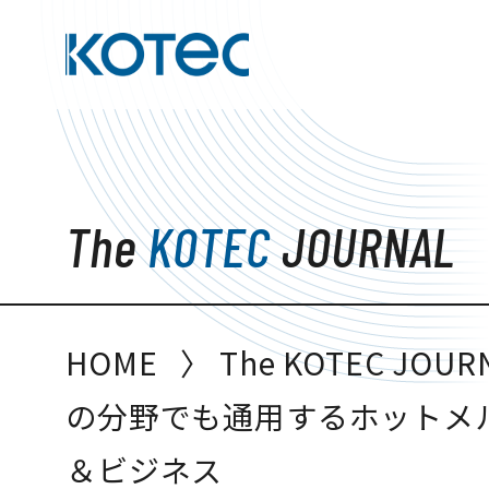
The KOTEC JOURNAL
主要分野
The
KOTEC
JOURNAL
加工技術
HOME
〉
The KOTEC JOUR
機能加工
の分野でも通用するホットメ
＆ビジネス
お知らせ